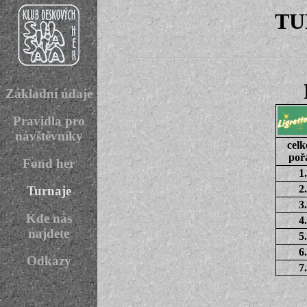
TU
Základní údaje
Pravidla pro
návštěvníky
celk
poř
Fond her
1.
2.
Turnaje
3.
Kde nás
4.
najdete
5.
6.
Odkazy
7.