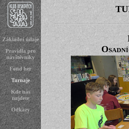
TU
Základní údaje
Osadníc
Pravidla pro
návštěvníky
Fond her
Turnaje
Kde nás
najdete
Odkazy