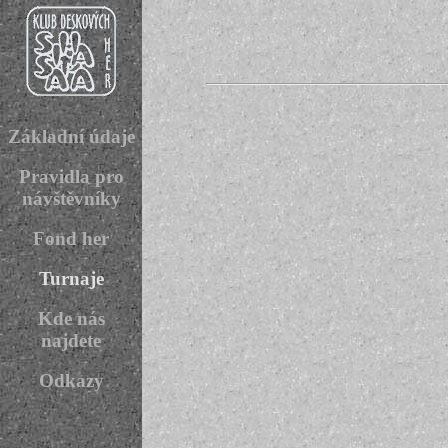
Základní údaje
Pravidla pro
návštěvníky
Fond her
Turnaje
Kde nás
najdete
Odkazy