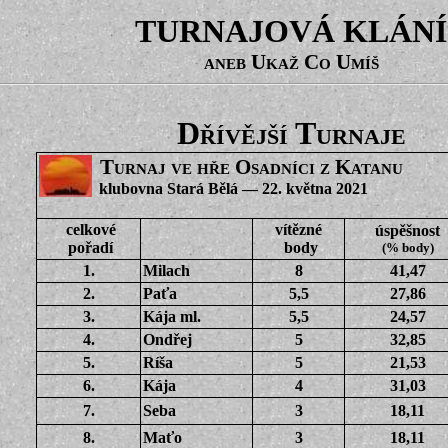
TURNAJOVÁ KLÁNÍ
aneb Ukaž Co Umíš
Dřívější Turnaje
Turnaj ve hře Osadníci z Katanu
klubovna Stará Bělá — 22. května 
celkové
vítězné
úspěšnost
pořadí
body
(% body)
1.
Milach
8
41,47
2.
Paťa
5,5
27,86
3.
Kája ml.
5,5
24,57
4.
Ondřej
5
32,85
5.
Ríša
5
21,53
6.
Kája
4
31,03
7.
Seba
3
18,11
8.
Maťo
3
18,11