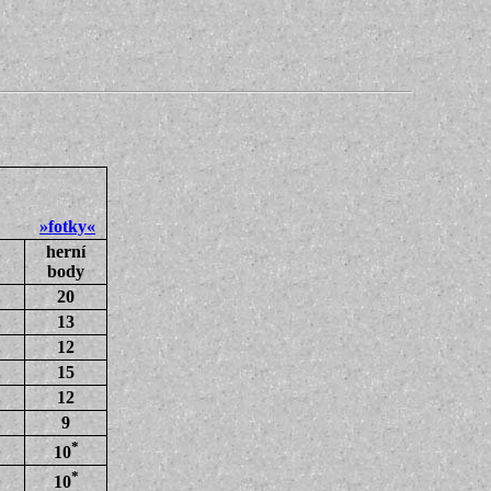
2021
»fotky«
herní
body
20
13
12
15
12
9
*
10
*
10