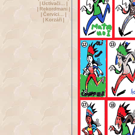
| Uctívači… |
| Rekordmani |
| Červíci… |
| Korzáři |