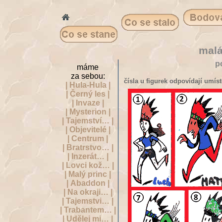
malá
p
máme
za sebou:
čísla u figurek odpovídají umís
| Hula-Hula |
| Černý les |
| Invaze |
| Mysterion |
| Tajemství… |
| Objevitelé |
| Centrum |
| Bratrstvo… |
| Inzerát… |
| Lovci kož… |
| Malý princ |
| Abaddon |
| Na okraji… |
| Tajemstvi… |
| Trabantem… |
| Udělej mi… |